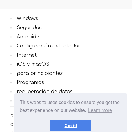
Windows
Seguridad
Androide
Configuración del rotador
Internet
iOS y macOS
para principiantes
Programas
recuperación de datos
Todas las categorias
This website uses cookies to ensure you get the
best experience on our website.
Learn more
Sitio sobre computadoras y sistemas
operativos. Una increíble cantidad de
Got it!