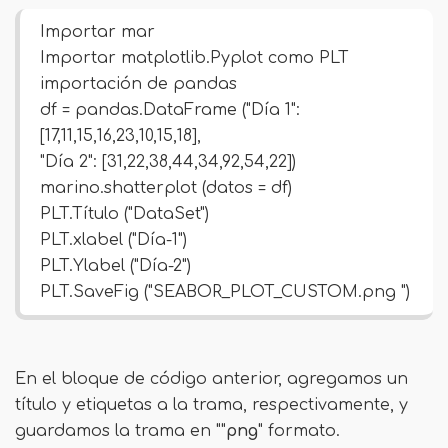
Importar mar
Importar matplotlib.Pyplot como PLT
importación de pandas
df = pandas.DataFrame ("Día 1":
[17,11,15,16,23,10,15,18],
"Día 2": [31,22,38,44,34,92,54,22])
marino.shatterplot (datos = df)
PLT.Título ("DataSet")
PLT.xlabel ("Día-1")
PLT.Ylabel ("Día-2")
PLT.SaveFig ("SEABOR_PLOT_CUSTOM.png ")
En el bloque de código anterior, agregamos un
título y etiquetas a la trama, respectivamente, y
guardamos la trama en ""
png
" formato.