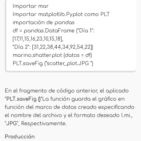
Importar mar
Importar matplotlib.Pyplot como PLT
importación de pandas
df = pandas.DataFrame ("Día 1":
[17,11,15,16,23,10,15,18],
"Día 2": [31,22,38,44,34,92,54,22])
marino.shatterplot (datos = df)
PLT.saveFig ("scatter_plot.JPG ")
En el fragmento de código anterior, el aplicado
"
PLT.saveFig ()
"La función guarda el gráfico en
función del marco de datos creado especificando
el nombre del archivo y el formato deseado I.mi.,
"
JPG
", Respectivamente.
Producción