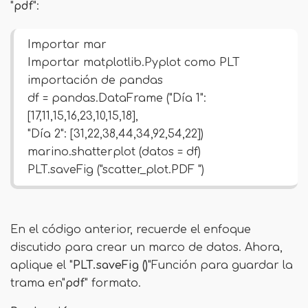
"
pdf
":
Importar mar
Importar matplotlib.Pyplot como PLT
importación de pandas
df = pandas.DataFrame ("Día 1":
[17,11,15,16,23,10,15,18],
"Día 2": [31,22,38,44,34,92,54,22])
marino.shatterplot (datos = df)
PLT.saveFig ("scatter_plot.PDF ")
En el código anterior, recuerde el enfoque
discutido para crear un marco de datos. Ahora,
aplique el "
PLT.saveFig ()
"Función para guardar la
trama en"
pdf
" formato.