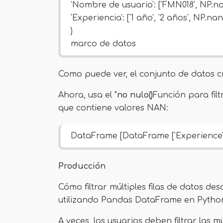
'Nombre de usuario': ['FMN018', NP.nan,
'Experiencia': ['1 año', '2 años', NP.nan
)
marco de datos
Como puede ver, el conjunto de datos c
Ahora, usa el "
no nulo()
Función para filt
que contiene valores NAN:
DataFrame [DataFrame ['Experience']
Producción
Cómo filtrar múltiples filas de datos d
utilizando Pandas DataFrame en Pytho
A veces, los usuarios deben filtrar las m