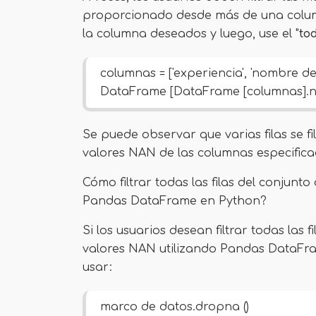
proporcionado desde más de una column
la columna deseados y luego, use el "
tod
columnas = ['experiencia', 'nombre de
DataFrame [DataFrame [columnas].no 
Se puede observar que varias filas se f
valores NAN de las columnas especifica
Cómo filtrar todas las filas del conjun
Pandas DataFrame en Python?
Si los usuarios desean filtrar todas las
valores NAN utilizando Pandas DataFra
usar:
marco de datos.dropna ()