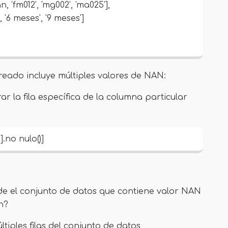
 'fm012', 'mg002', 'ma025'],
, '6 meses', '9 meses']
reado incluye múltiples valores de NAN:
rar la fila específica de la columna particular
.no nulo()]
esde el conjunto de datos que contiene valor NAN
n?
últiples filas del conjunto de datos