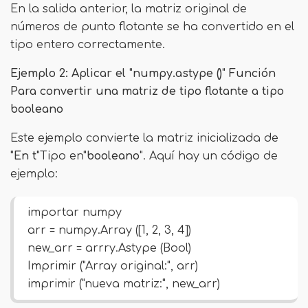
En la salida anterior, la matriz original de
números de punto flotante se ha convertido en el
tipo entero correctamente.
Ejemplo 2: Aplicar el
"
numpy.astype ()
"
Función
Para convertir una matriz de tipo flotante a tipo
booleano
Este ejemplo convierte la matriz inicializada de
"
En t
"Tipo en"
booleano
". Aquí hay un código de
ejemplo:
importar numpy
arr = numpy.Array ([1, 2, 3, 4])
new_arr = arrry.Astype (Bool)
Imprimir ("Array original:", arr)
imprimir ("nueva matriz:", new_arr)