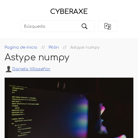
CYBERAXE
Pagina de inicio
Pitón
Astype numpy
Astype numpy
Daniela Villaseñor