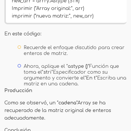
new_arr = arrry.Astype (STR)
Imprimir ("Array original:", arr)
imprimir ("nueva matriz:", new_arr)
En este código:
Recuerde el enfoque discutido para crear
enteros de matriz.
Ahora, aplique el "
astype ()
"Función que
toma el"
stri
"Especificador como su
argumento y convierte el"
En t
"Escriba una
matriz en una cadena.
Producción
Como se observó, un "
cadena
"Array se ha
recuperado de la matriz original de enteros
adecuadamente.
Conclusión