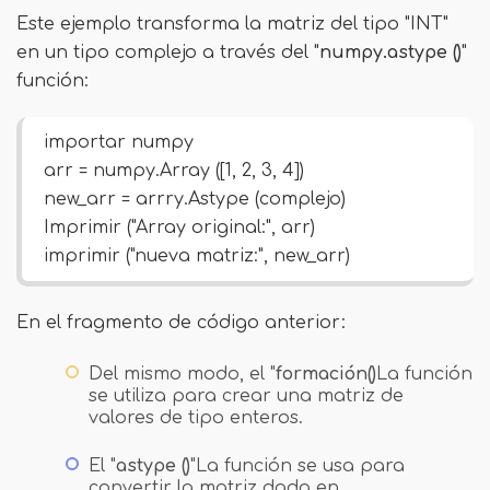
Este ejemplo transforma la matriz del tipo "INT"
en un tipo complejo a través del "
numpy.astype ()
"
función:
importar numpy
arr = numpy.Array ([1, 2, 3, 4])
new_arr = arrry.Astype (complejo)
Imprimir ("Array original:", arr)
imprimir ("nueva matriz:", new_arr)
En el fragmento de código anterior:
Del mismo modo, el "
formación()
La función
se utiliza para crear una matriz de
valores de tipo enteros.
El "
astype ()
"La función se usa para
convertir la matriz dada en