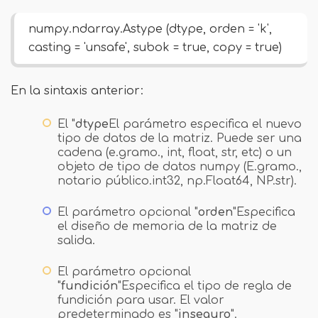
numpy.ndarray.Astype (dtype, orden = 'k',
casting = 'unsafe', subok = true, copy = true)
En la sintaxis anterior:
El "
dtype
El parámetro especifica el nuevo
tipo de datos de la matriz. Puede ser una
cadena (e.gramo., int, float, str, etc) o un
objeto de tipo de datos numpy (E.gramo.,
notario público.int32, np.Float64, NP.str).
El parámetro opcional "
orden
"Especifica
el diseño de memoria de la matriz de
salida.
El parámetro opcional
"
fundición
"Especifica el tipo de regla de
fundición para usar. El valor
predeterminado es "
inseguro
".