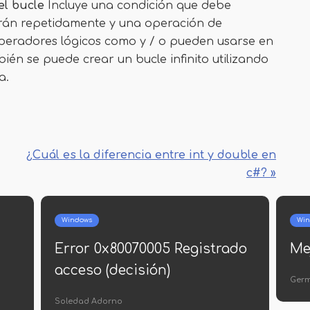
el bucle
Incluye una condición que debe
arán repetidamente y una operación de
 operadores lógicos como y / o pueden usarse en
ién se puede crear un bucle infinito utilizando
a.
¿Cuál es la diferencia entre int y double en
c#? »
dows
Internet
quisitos del sistema de
Los mejores 
ndows 10
descargar el 
contacto
 Navarro