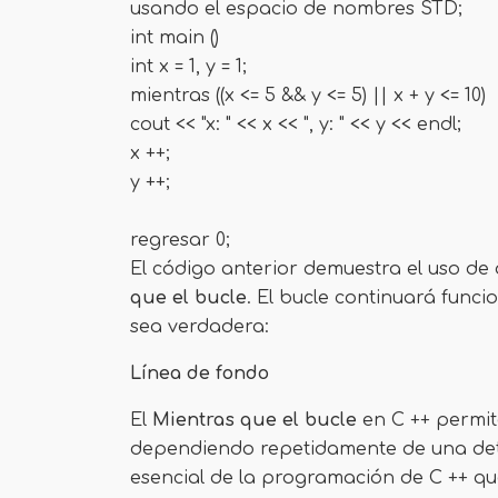
usando el espacio de nombres STD;
int main ()
int x = 1, y = 1;
mientras ((x <= 5 && y <= 5) || x + y <= 10)
cout << "x: " << x << ", y: " << y << endl;
x ++;
y ++;
regresar 0;
El código anterior demuestra el uso de
que el bucle
. El bucle continuará func
sea verdadera:
Línea de fondo
El
Mientras que el bucle
en C ++ permit
dependiendo repetidamente de una de
esencial de la programación de C ++ qu