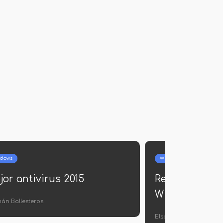
Windows
programas para
Cómo cambiar el nombre 
video del
carpeta de usuario en
Windows 8.1