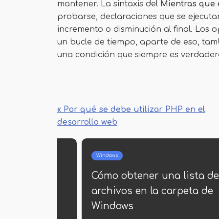
mantener. La sintaxis del
Mientras que 
probarse, declaraciones que se ejecut
incremento o disminución al final. Los
un bucle de tiempo, aparte de eso, tamb
una condición que siempre es verdader
« Por qué se debe utilizar PHP en el
desarrollo web
Windows
Win
do
Mejor antivirus 2015
Re
Wi
Germán Ballesteros
Elsa