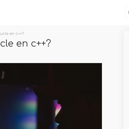
ucle en c++?
cle en c++?