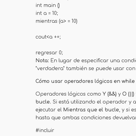
int main ()
int a = 10;
mientras (a> = 10)
cout<
a ++;
regresar 0;
Nota:
En lugar de especificar una condic
"verdadera" también se puede usar con
Cómo usar operadores lógicos en while 
Operadores lógicos como
Y (&&)
y
O
(||)
bucle
. Si está utilizando el operador 
ejecutar el
Mientras que el bucle
, y si 
hasta que ambas condiciones devuelvan
#incluir