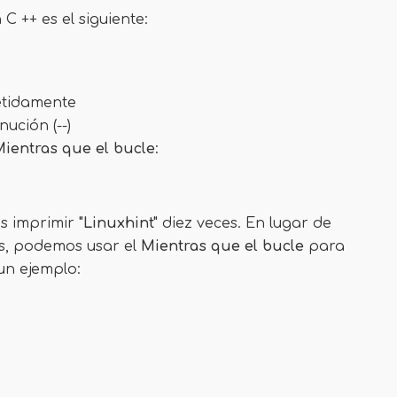
C ++ es el siguiente:
etidamente
ución (--)
ientras que el bucle
:
os imprimir
"Linuxhint"
diez veces. En lugar de
ces, podemos usar el
Mientras que el bucle
para
un ejemplo: