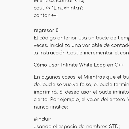
Mientras (contar < 10)
cout << "Linuxhint\n";
contar ++;
regresar 0;
El código anterior usa un bucle de tie
veces. Inicializa una variable de contad
la instrucción Cout e incrementar el co
Cómo usar Infinite While Loop en C++
En algunos casos, el
Mientras que el b
del bucle se vuelve falsa, el bucle term
imprimirá. Si desea usar el bucle infini
cierta. Por ejemplo, el valor del entero
nunca finalice:
#incluir
usando el espacio de nombres STD;