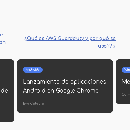
se
¿Qué es AWS Guardduty y por qué se
ión
usa?? »
Windows
irus 2015
Cómo grabar un CD en
en una unidad flash
s
Sra. Inés Vázquez