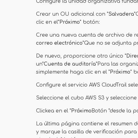
Configure la unidad organizativa funda
Crear un OU adicional con "
Salvadera
"
clic en el"
Próximo
" botón:
Cree una nueva cuenta de archivo de r
correo electrónico
"Que no se adjunta p
De nuevo, proporcione otro único "
Dire
un"
Cuenta de auditoría
"Para las organi
simplemente haga clic en el "
Próximo
" b
Configure el servicio AWS CloudTrail sel
Seleccione el cubo AWS S3 y seleccione
Clickea en el "
Próximo
Botón "desde la p
La última página contiene el resumen d
y marque la casilla de verificación para 