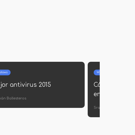
Internet
 vivo
Los mejores programas para
descargar el video del
contacto
Jerónimo Araña