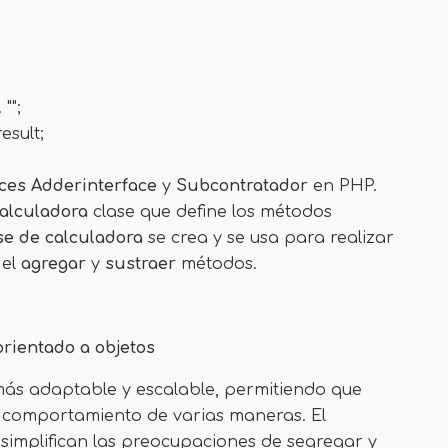
"";
esult;
aces
Adderinterface
y
Subcontratador
en PHP.
alculadora
clase que define los métodos
se de calculadora
se crea y se usa para realizar
 el
agregar
y
sustraer
métodos.
orientado a objetos
s adaptable y escalable, permitiendo que
o comportamiento de varias maneras. El
simplifican las preocupaciones de segregar y