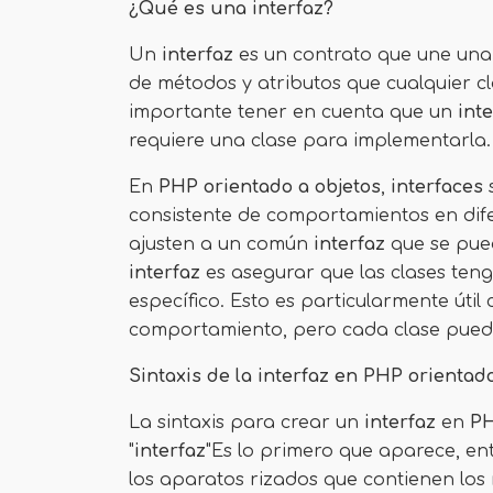
¿Qué es una interfaz?
Un
interfaz
es un contrato que une una 
de métodos y atributos que cualquier c
importante tener en cuenta que un
int
requiere una clase para implementarla.
En
PHP orientado a objetos
,
interfaces
s
consistente de comportamientos en dife
ajusten a un común
interfaz
que se pued
interfaz
es asegurar que las clases ten
específico. Esto es particularmente úti
comportamiento, pero cada clase puede
Sintaxis de la interfaz en PHP orientad
La sintaxis para crear un
interfaz
en
PH
"
interfaz
"Es lo primero que aparece, e
los aparatos rizados que contienen lo