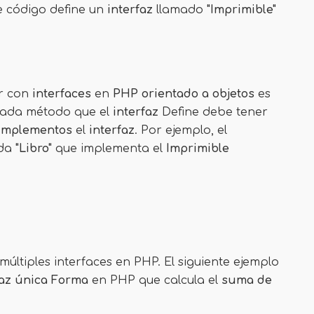
te código define un
interfaz
llamado
"Imprimible"
r con
interfaces
en
PHP orientado a objetos
es
Cada método que el
interfaz
Define debe tener
implementos
el
interfaz
. Por ejemplo, el
ada
"Libro"
que implementa el
Imprimible
últiples interfaces en PHP. El siguiente ejemplo
faz única
Forma
en PHP que calcula el
suma de