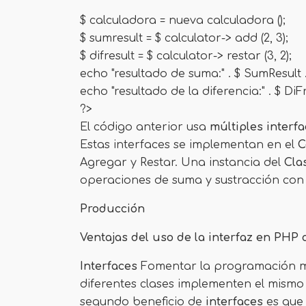
$ calculadora = nueva calculadora ();
$ sumresult = $ calculator-> add (2, 3);
$ difresult = $ calculator-> restar (3, 2);
echo "resultado de suma:" . $ SumResult . 
echo "resultado de la diferencia:" . $ DiFr
?>
El código anterior usa
múltiples interf
Estas interfaces se implementan en el
C
Agregar y Restar. Una instancia del
Cla
operaciones de suma y sustracción con
Producción
Ventajas del uso de la interfaz en PHP 
Interfaces
Fomentar la programación má
diferentes clases implementen el mism
segundo beneficio de
interfaces
es que 