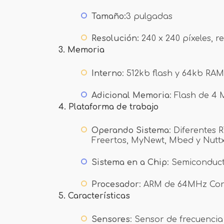
Tamaño:
3 pulgadas
Resolución:
240 x 240 píxeles, rel
3.
Memoria
Interno
: 512kb flash y 64kb RAM
Adicional
Memoria
: Flash de 4
4.
Plataforma de trabajo
Operando
Sistema
: Diferentes 
Freertos, MyNewt, Mbed y Nutt
Sistema
en
a
Chip
: Semiconduc
Procesador
: ARM de 64MHz Cor
5.
Características
Sensores
: Sensor de frecuenci