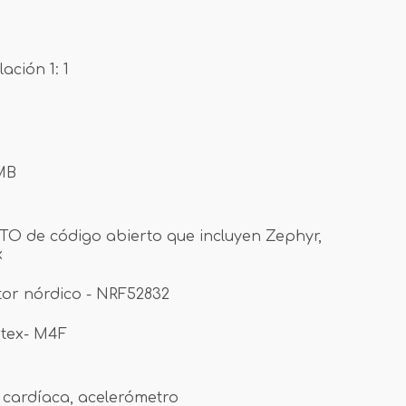
ación 1: 1
 MB
RTO de código abierto que incluyen Zephyr,
x
tor nórdico - NRF52832
tex- M4F
a cardíaca, acelerómetro