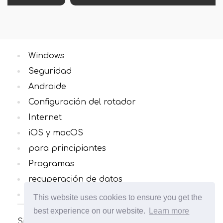
Windows
Seguridad
Androide
Configuración del rotador
Internet
iOS y macOS
para principiantes
Programas
recuperación de datos
Todas las categorias
This website uses cookies to ensure you get the
best experience on our website.
Learn more
Sitio sobre computadoras y sistemas