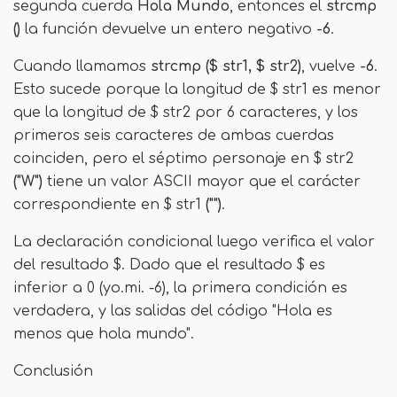
segunda cuerda
Hola Mundo
, entonces el
strcmp
()
la función devuelve un entero negativo
-6
.
Cuando llamamos
strcmp ($ str1, $ str2)
, vuelve
-6
.
Esto sucede porque la longitud de $ str1 es menor
que la longitud de $ str2 por 6 caracteres, y los
primeros seis caracteres de ambas cuerdas
coinciden, pero el séptimo personaje en $ str2
("W")
tiene un valor ASCII mayor que el carácter
correspondiente en $ str1
("")
.
La declaración condicional luego verifica el valor
del resultado $. Dado que el resultado $ es
inferior a 0 (yo.mi. -6), la primera condición es
verdadera, y las salidas del código "Hola es
menos que hola mundo".
Conclusión