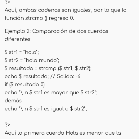
?>
Aquí, ambas cadenas son iguales, por lo que la
función strcmp () regresa
0
.
Ejemplo 2: Comparación de dos cuerdas
diferentes
$ str1 = "hola";
$ str2 = "hola mundo";
$ resultado = strcmp ($ str1, $ str2);
echo $ resultado; // Salida: -6
if ($ resultado 0)
echo "\ n $ str1 es mayor que $ str2";
demás
echo "\ n $ str1 es igual a $ str2";
?>
Aquí la primera cuerda
Hola
es menor que la