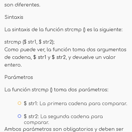
son diferentes.
Sintaxis
La sintaxis de la función strcmp () es la siguiente:
strcmp ($ str1, $ str2);
Como puede ver, la función toma dos argumentos
de cadena,
$ str1
y
$ str2
, y devuelve un valor
entero.
Parámetros
La función strcmp () toma dos parámetros:
$ str1
: La primera cadena para comparar.
$ str2
: La segunda cadena para
comparar.
Ambos parámetros son obligatorios y deben ser