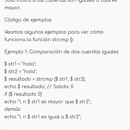
Solo indica si las cadenas son iguales o cuál es
mayor.
Código de ejemplos
Veamos algunos ejemplos para ver cómo
funciona la función strcmp ():
Ejemplo 1: Comparación de dos cuerdas iguales
$ str1 = "hola";
$ str2 = "hola";
$ resultado = strcmp ($ str1, $ str2);
echo $ resultado; // Salida: 0
if ($ resultado 0)
echo "\ n $ str1 es mayor que $ str2";
demás
echo "\ n $ str1 es igual a $ str2";