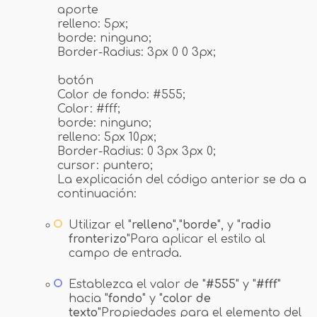
aporte
relleno: 5px;
borde: ninguno;
Border-Radius: 3px 0 0 3px;
botón
Color de fondo: #555;
Color: #fff;
borde: ninguno;
relleno: 5px 10px;
Border-Radius: 0 3px 3px 0;
cursor: puntero;
La explicación del código anterior se da a
continuación:
Utilizar el "
relleno
","
borde
", y "
radio
fronterizo
"Para aplicar el estilo al
campo de entrada.
Establezca el valor de "
#555
" y "
#fff
"
hacia "
fondo
" y "
color de
texto
"Propiedades para el elemento del