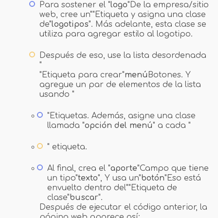
Para sostener el "
logo
"De la empresa/sitio
web, cree un""Etiqueta y asigna una clase
de"
logotipos
". Más adelante, esta clase se
utiliza para agregar estilo al logotipo.
Después de eso, use la lista desordenada
"
"Etiqueta para crear"
menú
Botones. Y
agregue un par de elementos de la lista
usando "
"Etiquetas. Además, asigne una clase
llamada "
opción del menú
" a cada "
" etiqueta.
Al final, crea el "
aporte
"Campo que tiene
un tipo"
texto
", Y usa un"
botón
"Eso está
envuelto dentro del""Etiqueta de
clase"
buscar
".
Después de ejecutar el código anterior, la
página web aparece así: