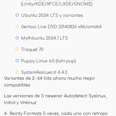
(Unity/KDE/XFCE/LXDE/GNOME)
Ubuntu 20.04 LTS y variantes
Gentoo Live DVD 20140826 x86/amd64
Mythbuntu 20.04.1 LTS
Trisquel 7.0
Puppy Linux 6.0 (tahrpup)
SystemRescuecd 4.4.0
Variantes de 2- 64 bits ahora mucho mejor
compatibles
Las versiones de 3 newerer Autodetect Syslinux,
Initrd y Vmlinuz
4- Reinty Formats 5 veces, cada uno con retraso