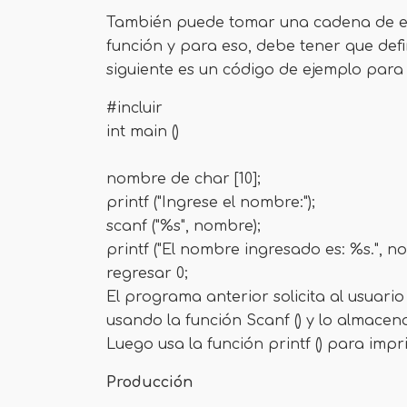
También puede tomar una cadena de en
función y para eso, debe tener que defi
siguiente es un código de ejemplo para 
#incluir
int main ()
nombre de char [10];
printf ("Ingrese el nombre:");
scanf ("%s", nombre);
printf ("El nombre ingresado es: %s.", n
regresar 0;
El programa anterior solicita al usuario
usando la función Scanf () y lo almacen
Luego usa la función printf () para imp
Producción