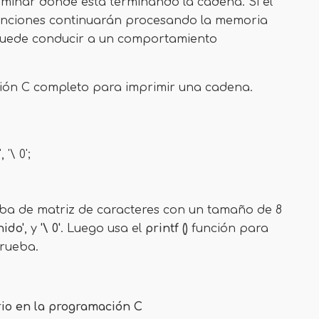
erminar dónde está terminando la cadena. Si el
 funciones continuarán procesando la memoria
e puede conducir a un comportamiento
ción C completo para imprimir una cadena.
​​'\ 0';
ba de matriz de caracteres con un tamaño de 8
nido'
, y
'\ 0'
. Luego usa el
printf ()
función para
prueba.
io en la programación C