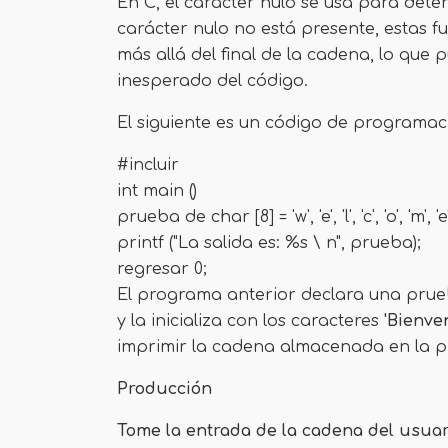
En C, el carácter nulo se usa para det
carácter nulo no está presente, estas
más allá del final de la cadena, lo qu
inesperado del código.
El siguiente es un código de programa
#incluir
int main ()
prueba de char [8] = 'w', 'e', ​​'l', 'c', 'o', 'm', 'e', 
printf ("La salida es: %s \ n", prueba);
regresar 0;
El programa anterior declara una prue
y la inicializa con los caracteres
'Bienve
imprimir la cadena almacenada en la 
Producción
Tome la entrada de la cadena del usuar