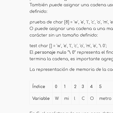
También puede asignar una cadena usa
definido:
prueba de char [8] = 'w', 'e', ​​'l', 'c', 'o', 'm', 'e', 
O puede asignar una cadena a una matri
carácter sin un tamaño definido:
test char [] = 'w', 'e', ​​'l', 'c', 'o', 'm', 'e', ​​'\ 0';
El
personaje nulo "\ 0"
representa el fi
termina la cadena, es importante agrega
La representación de memoria de la cad
Índice
0
1
2
3
4
5
Variable
W
mi
l
C
O
metro