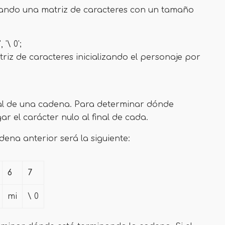
ndo una matriz de caracteres con un tamaño
​​'\ 0';
z de caracteres inicializando el personaje por
nal de una cadena. Para determinar dónde
r el carácter nulo al final de cada.
ena anterior será la siguiente:
6
7
mi
\ 0