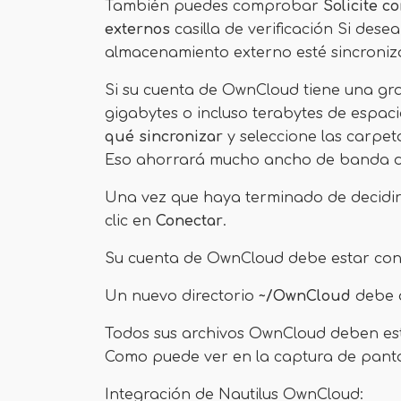
También puedes comprobar
Solicite c
externos
casilla de verificación Si desea
almacenamiento externo esté sincroniz
Si su cuenta de OwnCloud tiene una gr
gigabytes o incluso terabytes de espac
qué sincronizar
y seleccione las carpe
Eso ahorrará mucho ancho de banda de 
Una vez que haya terminado de decidi
clic en
Conectar
.
Su cuenta de OwnCloud debe estar con
Un nuevo directorio
~/OwnCloud
debe a
Todos sus archivos OwnCloud deben est
Como puede ver en la captura de panta
Integración de Nautilus OwnCloud: