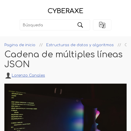
CYBERAXE
Pagina de inicio
Estructuras de datos y algoritmos
Cad
Cadena de múltiples líneas
JSON
Lorenzo Canales