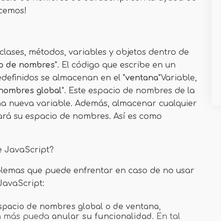
cemos!
clases, métodos, variables y objetos dentro de
o de nombres
". El código que escribe en un
definidos se almacenan en el "
ventana
"Variable,
nombres global
". Este espacio de nombres de la
na nueva variable. Además, almacenar cualquier
izará su espacio de nombres. Así es como
e JavaScript?
roblemas que puede enfrentar en caso de no usar
JavaScript:
spacio de nombres global o de ventana
,
en más pueda
anular su funcionalidad
. En tal