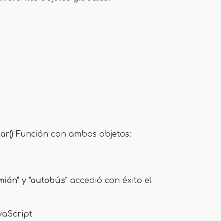
r()
"Función con ambos objetos:
mión" y "autobús"
accedió con éxito el
vaScript