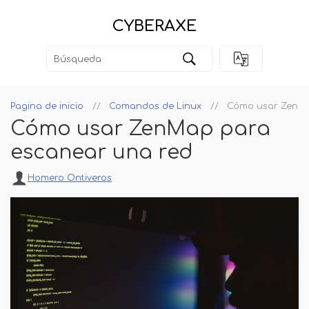
CYBERAXE
Pagina de inicio
Comandos de Linux
Cómo usar ZenMa
Cómo usar ZenMap para
escanear una red
Homero Ontiveros