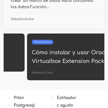
crear un marco de datos vacío utilizando
los datos.Función...
Salvador Anaya
Oracle Linux
Cómo instalar y usar Oracle
Virtualbox Extension Pack?
Mariana Cotto
Pitón
Estibador
Postgresql
c agudo