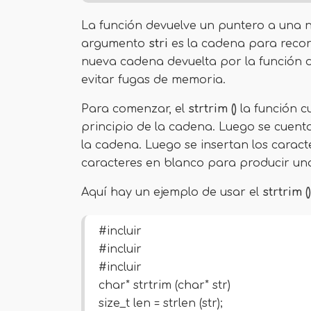
La función devuelve un puntero a una n
argumento
stri
es la cadena para recort
nueva cadena devuelta por la función 
evitar fugas de memoria.
Para comenzar, el
strtrim ()
la función c
principio de la cadena. Luego se cuenta
la cadena. Luego se insertan los caract
caracteres en blanco para producir un
Aquí hay un ejemplo de usar el
strtrim ()
#incluir
#incluir
#incluir
char* strtrim (char* str)
size_t len ​​= strlen (str);