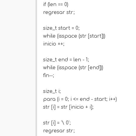
if (len == 0)
regresar str;
size_t start = 0;
while (isspace (str [start]))
inicio ++;
size_t end = len - 1;
while (isspace (str [end]))
fin--;
size_t i;
para (i = 0; i <= end - start; i++)
str [i] = str [inicio + i];
str [i] = '\ 0';
regresar str;