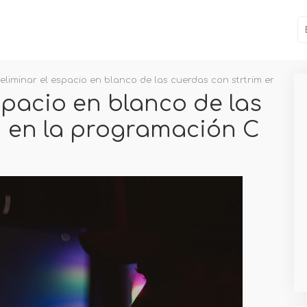
liminar el espacio en blanco de las cuerdas con strtrim en la p
pacio en blanco de las
m en la programación C