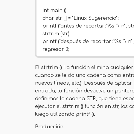
int main ()
char str [] = "Linux Sugerencia";
printf ("antes de recortar:"%s "\ n", str
strtrim (str);
printf ("después de recortar:"%s "\ n", 
regresar 0;
El
strtrim ()
La función elimina cualquier
cuando se le da una cadena como entr
nuevas líneas, etc.). Después de aplicar
entrada, la función devuelve un puntero 
definimos la cadena STR, que tiene espa
ejecutar el
strtrim ()
función en str, las 
luego utilizando
printf ().
Producción