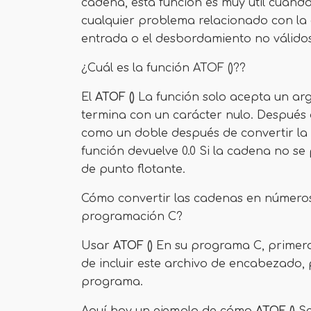
cadena, esta función es muy útil cuando
cualquier problema relacionado con la c
entrada o el desbordamiento no válidos
¿Cuál es la función ATOF ()??
El
ATOF ()
La función solo acepta un a
termina con un carácter nulo. Después 
como un doble después de convertir la
función devuelve 0.0 Si la cadena no s
de punto flotante.
Cómo convertir las cadenas en números 
programación C?
Usar
ATOF ()
En su programa C, primero
de incluir este archivo de encabezado
programa.