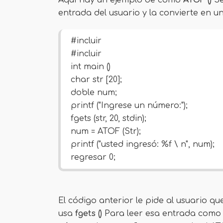
Aquí hay un ejemplo de cómo
ATOF ()
Se
entrada del usuario y la convierte en u
#incluir
#incluir
int main ()
char str [20];
doble num;
printf ("Ingrese un número:");
fgets (str, 20, stdin);
num = ATOF (Str);
printf ("usted ingresó: %f \ n", num);
regresar 0;
El código anterior le pide al usuario q
usa
fgets ()
Para leer esa entrada como 