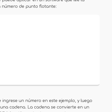
 puede aplicar en un software que lee la
n número de punto flotante:
ue ingrese un número en este ejemplo, y luego
una cadena. La cadena se convierte en un