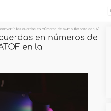
convertir las cuerdas en números de punto flotante con ATOF en
 cuerdas en números de
ATOF en la