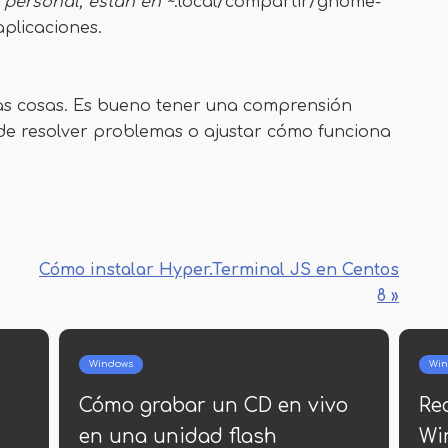
personal, están en ~
.local/compartir/gnome-
aplicaciones.
s cosas. Es bueno tener una comprensión
de resolver problemas o ajustar cómo funciona
Cómo instalar Hyper.Terminal JS en Centos
8 »
roide
Windows
teléfono Android se
Cómo cambiar 
scarga rápidamente
carpeta de us