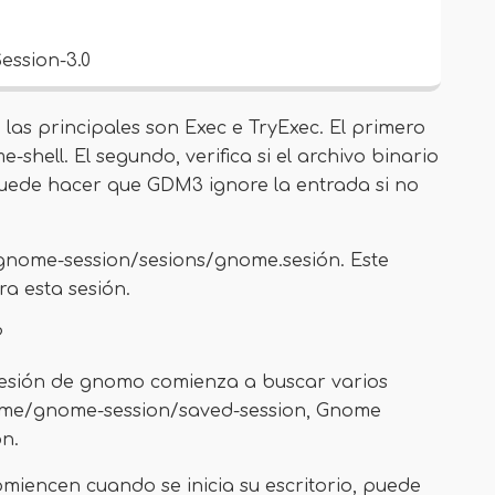
ession-3.0
las principales son Exec e TryExec. El primero
e-shell. El segundo, verifica si el archivo binario
 puede hacer que GDM3 ignore la entrada si no
gnome-session/sesions/gnome.sesión. Este
ra esta sesión.
?
esión de gnomo comienza a buscar varios
ghome/gnome-session/saved-session, Gnome
n.
omiencen cuando se inicia su escritorio, puede