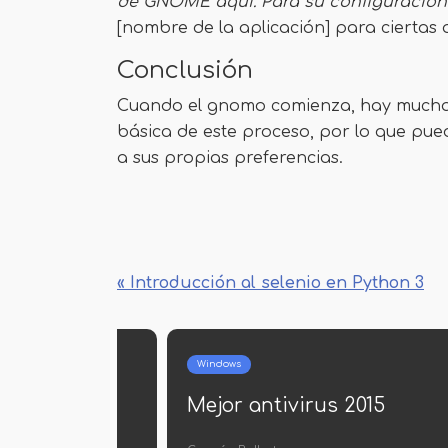
de GNOME aquí. Para su configuración 
[nombre de la aplicación] para ciertas 
Conclusión
Cuando el gnomo comienza, hay mucha
básica de este proceso, por lo que pue
a sus propias preferencias.
« Introducción al selenio en Python 3
Windows
And
o
Requisitos del sistema de
El 
Windows 10
de