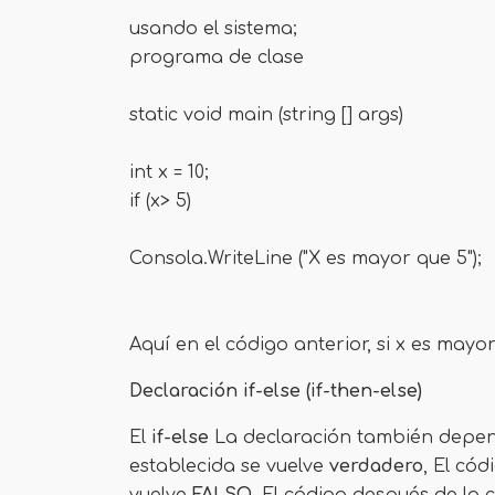
usando el sistema;
programa de clase
static void main (string [] args)
int x = 10;
if (x> 5)
Consola.WriteLine ("X es mayor que 5");
Aquí en el código anterior, si x es mayor
Declaración if-else (if-then-else)
El
if-else
La declaración también depende
establecida se vuelve
verdadero
, El cód