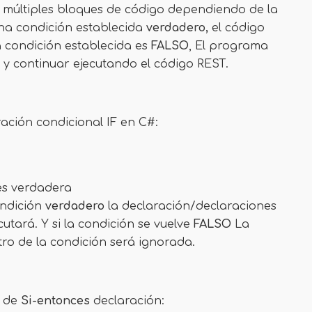
 múltiples bloques de código dependiendo de la
una condición establecida
verdadero,
el código
a condición establecida es
FALSO
, El programa
y continuar ejecutando el código REST.
aración condicional IF en C#:
 es verdadera
condición
verdadero
la declaración/declaraciones
cutará. Y si la condición se vuelve
FALSO
La
ro de la condición será ignorada.
o de
Si-entonces
declaración: