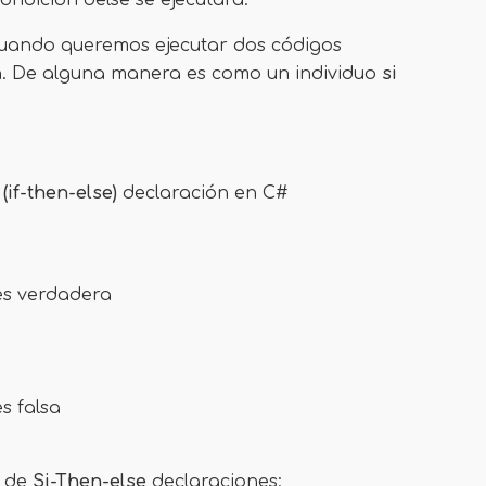
condición delse se ejecutará.
 cuando queremos ejecutar dos códigos
ón. De alguna manera es como un individuo
si
 (if-then-else)
declaración en C#
 es verdadera
s falsa
o de
Si-Then-else
declaraciones: