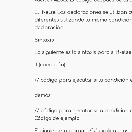
vuelve
FALSO
, El código después de la 
El
if-else
Las declaraciones se utilizan
diferentes utilizando la misma condici
declaración.
Sintaxis
La siguiente es la sintaxis para si
if-else
if (condición)
// código para ejecutar si la condición
demás
// código para ejecutar si la condición e
Código de ejemplo
El siguiente programa C# explica el us