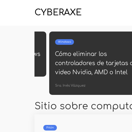
CYBERAXE
Windows
ual de Windows
Cómo eliminar los
controladores de tarjetas 
video Nvidia, AMD o Intel
Sra. Inés Vázquez
Sitio sobre comput
Pitón