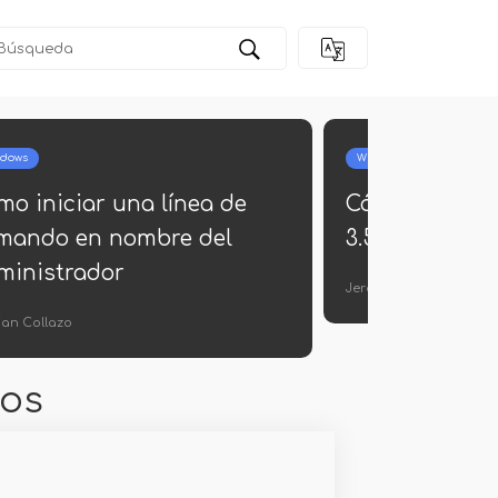
dows
Windows
mo iniciar una línea de
Cómo descarg
mando en nombre del
3.5 para Wind
ministrador
Jerónimo Araña
tian Collazo
vos