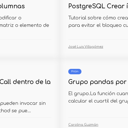
columnas
PostgreSQL Crear 
dificar o
Tutorial sobre cómo cre
atriz o elemento de
para evitar el bloqueo c
José Luis Villagómez
Pitón
all dentro de la
Grupo pandas por 
El grupo.La función cuant
calcular el cuartil del gr
 pueden invocar sin
hod se pue...
Carolina Guzmán