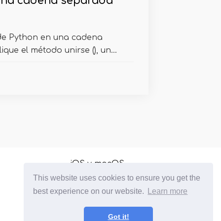
 una cadena separada
 de Python en una cadena
ue el método unirse (), un...
iOS y macOS
This website uses cookies to ensure you get the
para principiantes
best experience on our website.
Learn more
Programas
recuperación de datos
Got it!