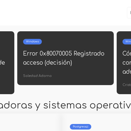
Windows
Win
Error 0x80070005 Registrado
Có
de
acceso (decisión)
co
ad
Soledad Adorno
Cris
adoras y sistemas operati
Postgresql