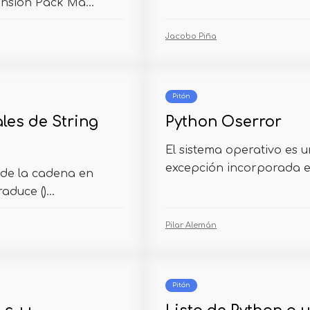
nsion Pack Ma...
Jacobo Piña
Pitón
les de String
Python Oserror
El sistema operativo es 
excepción incorporada e
 de la cadena en
aduce ()...
Pilar Alemán
Pitón