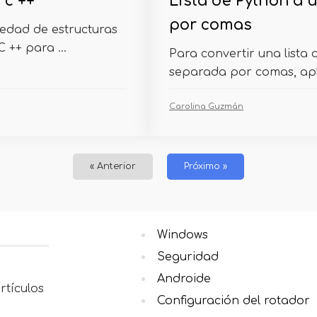
 c ++
Lista de Python a
por comas
iedad de estructuras
 ++ para ...
Para convertir una lista
separada por comas, apliq
Carolina Guzmán
« Anterior
Próximo »
Windows
Seguridad
Androide
rtículos
Configuración del rotador