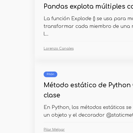
Pandas explota múltiples 
La función Explode () se usa para mo
transformar cada miembro de una m
l...
Lorenzo Canales
Pitón
Método estático de Python C
clase
En Python, los métodos estáticos se
un objeto y el decorador @staticmet
Pilar Melgar