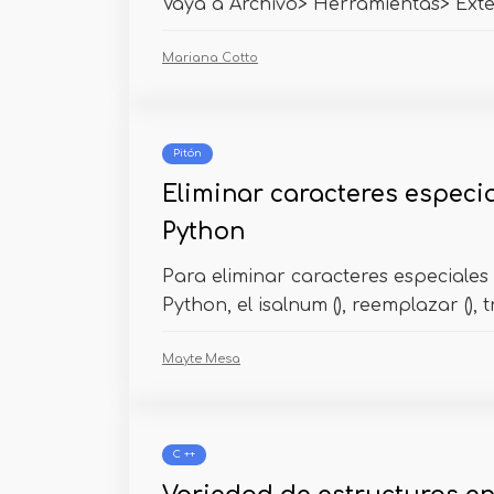
Vaya a Archivo> Herramientas> Exte
Mariana Cotto
Pitón
Eliminar caracteres especia
Python
Para eliminar caracteres especiales
Python, el isalnum (), reemplazar (), tr
Mayte Mesa
C ++