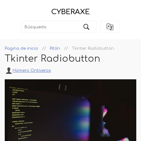
CYBERAXE
Pagina de inicio
Pitón
Tkinter Radiobutton
Tkinter Radiobutton
Homero Ontiveros