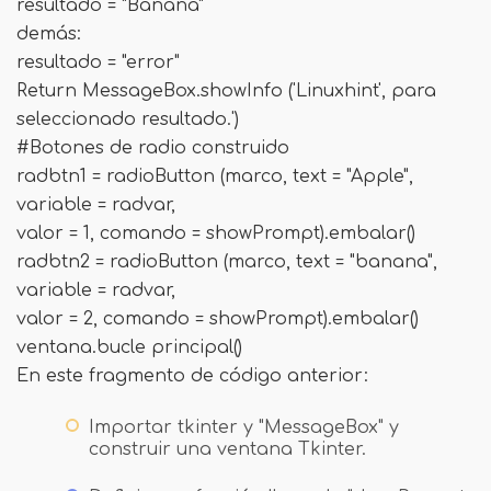
resultado = "Banana"
demás:
resultado = "error"
Return MessageBox.showInfo ('Linuxhint', para
seleccionado resultado.')
#Botones de radio construido
radbtn1 = radioButton (marco, text = "Apple",
variable = radvar,
valor = 1, comando = showPrompt).embalar()
radbtn2 = radioButton (marco, text = "banana",
variable = radvar,
valor = 2, comando = showPrompt).embalar()
ventana.bucle principal()
En este fragmento de código anterior:
Importar tkinter y "MessageBox" y
construir una ventana Tkinter.