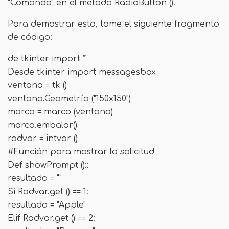
"Comando" en el método RadioButton ().
Para demostrar esto, tome el siguiente fragmento
de código:
de tkinter import *
Desde tkinter import messagesbox
ventana = tk ()
ventana.Geometría ("150x150")
marco = marco (ventana)
marco.embalar()
radvar = intvar ()
#Función para mostrar la solicitud
Def showPrompt ()::
resultado = ""
Si Radvar.get () == 1:
resultado = "Apple"
Elif Radvar.get () == 2: