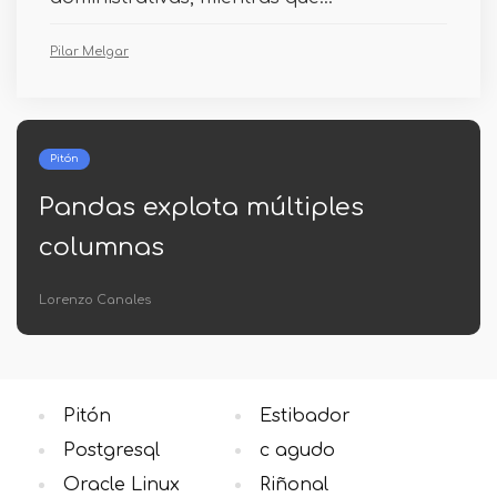
Pilar Melgar
Pitón
Grupo pandas por cuantile
Carolina Guzmán
Pitón
Estibador
Postgresql
c agudo
Oracle Linux
Riñonal