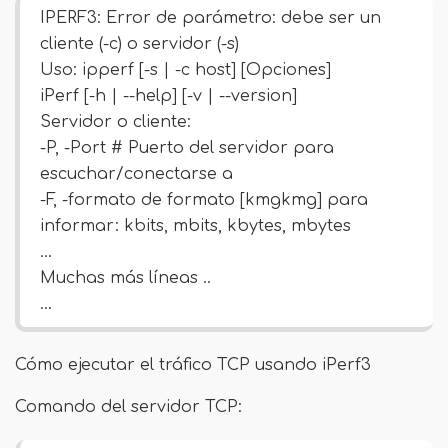
IPERF3: Error de parámetro: debe ser un
cliente (-c) o servidor (-s)
Uso: ipperf [-s | -c host] [Opciones]
iPerf [-h | --help] [-v | --version]
Servidor o cliente:
-P, -Port # Puerto del servidor para
escuchar/conectarse a
-F, -formato de formato [kmgkmg] para
informar: kbits, mbits, kbytes, mbytes
…
Muchas más líneas ..
…
Cómo ejecutar el tráfico TCP usando iPerf3
Comando del servidor TCP: