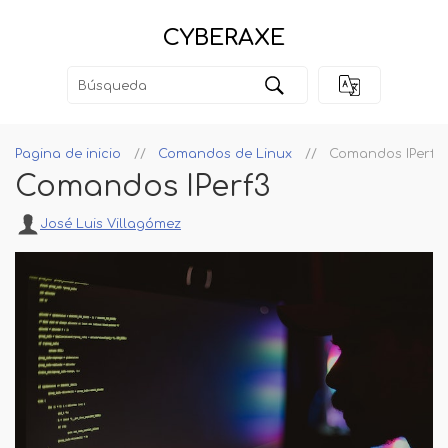
CYBERAXE
Pagina de inicio
Comandos de Linux
Comandos IPerf3
Comandos IPerf3
José Luis Villagómez