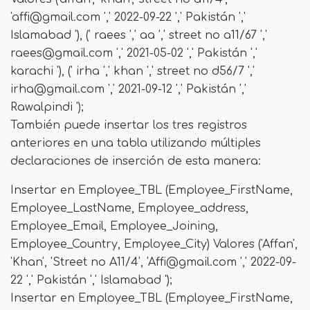
'
affi@gmail.com
',' 2022-09-22 ',' Pakistán ','
Islamabad '), (' raees ',' aa ',' street no a11/67 ','
raees@gmail.com
',' 2021-05-02 ',' Pakistán ','
karachi '), (' irha ',' khan ',' street no d56/7 ','
irha@gmail.com
',' 2021-09-12 ',' Pakistán ','
Rawalpindi ');
También puede insertar los tres registros
anteriores en una tabla utilizando múltiples
declaraciones de inserción de esta manera:
Insertar en Employee_TBL (Employee_FirstName,
Employee_LastName, Employee_address,
Employee_Email, Employee_Joining,
Employee_Country, Employee_City) Valores ('Affan',
'Khan', 'Street no A11/4', '
Affi@gmail.com
',' 2022-09-
22 ',' Pakistán ',' Islamabad ');
Insertar en Employee_TBL (Employee_FirstName,