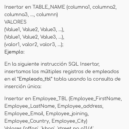
Insertar en TABLE_NAME (columna1, columna2,
columna3, ..., columnn)
VALORES
(Value1, Value2, Value3, ...),
(Value1, Value2, Value3, ...),
(valor1, valor2, valor3, ...);
Ejemplo:
En la siguiente instrucción SQL Insertar,
insertamos los múltiples registros de empleados
en el
"Empleado_tbl"
tabla usando la consulta de
inserción única:
Insertar en Employee_TBL (Employee_FirstName,
Employee_LastName, Employee_address,
Employee_Email, Employee_joining,
Employee_Country, Employee_City)
Valores ('affan', 'khan', 'street no a11/4',