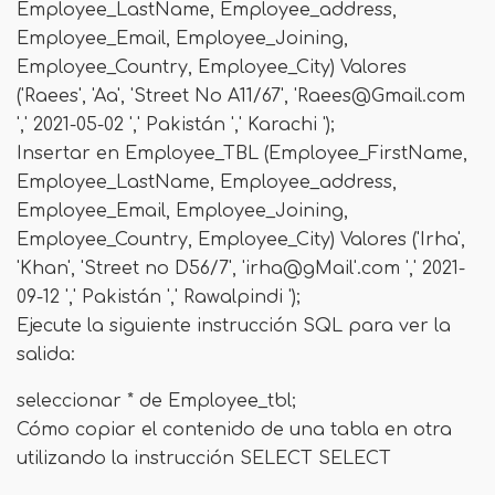
Employee_LastName, Employee_address,
Employee_Email, Employee_Joining,
Employee_Country, Employee_City) Valores
('Raees', 'Aa', 'Street No A11/67', '
Raees@Gmail.com
',' 2021-05-02 ',' Pakistán ',' Karachi ');
Insertar en Employee_TBL (Employee_FirstName,
Employee_LastName, Employee_address,
Employee_Email, Employee_Joining,
Employee_Country, Employee_City) Valores ('Irha',
'Khan', 'Street no D56/7', 'irha@gMail'.com ',' 2021-
09-12 ',' Pakistán ',' Rawalpindi ');
Ejecute la siguiente instrucción SQL para ver la
salida:
seleccionar * de Employee_tbl;
Cómo copiar el contenido de una tabla en otra
utilizando la instrucción SELECT SELECT