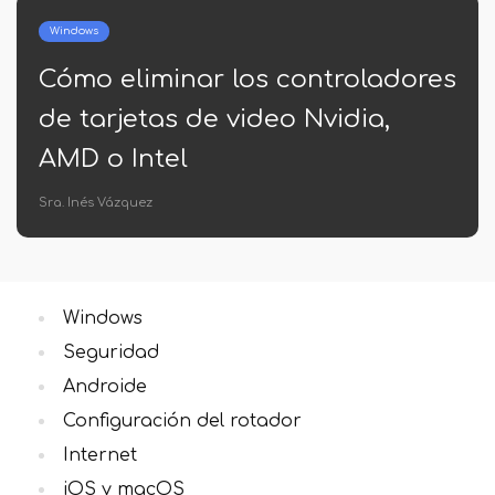
Windows
 los controladores
Cómo obtener u
 video Nvidia,
archivos en la 
Windows
Sra. Inés Vázquez
Windows
Seguridad
Androide
Configuración del rotador
Internet
iOS y macOS