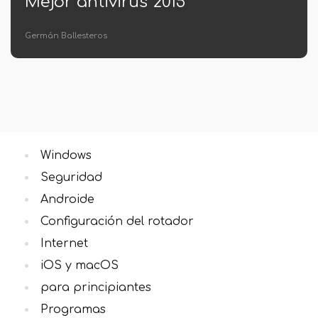
15
Cómo grabar un CD 
una unidad flash
Sra. Inés Vázquez
Windows
Seguridad
Androide
Configuración del rotador
Internet
iOS y macOS
para principiantes
Programas