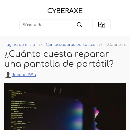
CYBERAXE
Pagina de inicio
Computadoras portátiles
¿Cuánto cue
¿Cuánto cuesta reparar
una pantalla de portátil?
Jacobo Piña