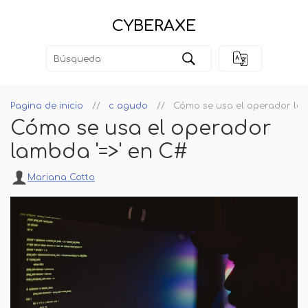
CYBERAXE
Pagina de inicio
c agudo
Cómo se usa el operador lam
Cómo se usa el operador
lambda '=>' en C#
Mariana Cotto