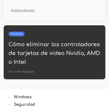
Ariadna Arevalo
Windows
es
Cómo descargar .Marco neto 3.5
MD
para Windows 8.1
Jerónimo Araña
Windows
Seguridad