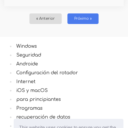
« Anterior
Próximo »
Windows
Seguridad
Androide
Configuración del rotador
Internet
iOS y macOS
para principiantes
Programas
recuperación de datos
Todas las categorias
This website uses cookies to ensure you get the