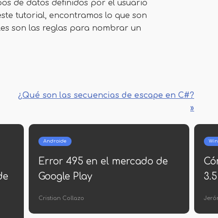
ipos de datos definidos por el usuario
ste tutorial, encontramos lo que son
áles son las reglas para nombrar un
¿Qué son las secuencias de escape en C#?
»
Windows
Windows
Cómo grabar un CD en vivo
Requisitos
en una unidad flash
Windows 1
Sra. Inés Vázquez
Elsa Navarro