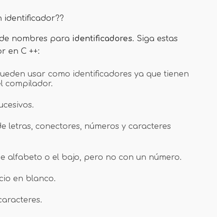
 identificador??
s de nombres para
identificadores
. Siga estas
r en C ++:
pueden usar como identificadores ya que tienen
el compilador.
cesivos.
 letras, conectores, números y caracteres
 alfabeto o el bajo, pero no con un número.
io en blanco.
caracteres.