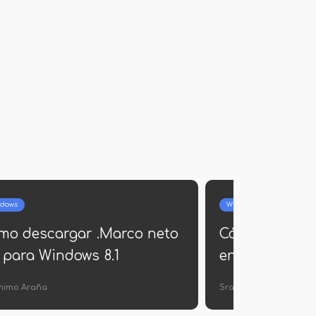
Androide
 del sistema de
iPhone no se enciend
0
Germán Ballesteros