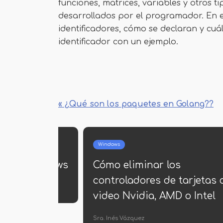
funciones, matrices, variables y otros t
desarrollados por el programador. En e
identificadores, cómo se declaran y cu
identificador con un ejemplo.
« ¿Qué son los paquetes en Golang??
Windows
o de
Cómo descargar .Marco neto
3.5 para Windows 8.1
Jerónimo Araña