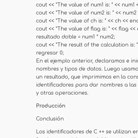
cout << "The value of num1 is: " << num1 
cout << "The value of num2 is: " << num2 
cout << "The value of ch is: " << ch << end
cout << "The value of flag is: " << flag << 
resultado doble = num1 * num2;
cout << "The result of the calculation is: "
regresar 0;
En el ejemplo anterior, declaramos e ini
nombres y tipos de datos. Luego usamos
un resultado, que imprimimos en la con
identificadores para dar nombres a las
y otras operaciones.
Producción
Conclusión
Los identificadores de C ++ se utilizan