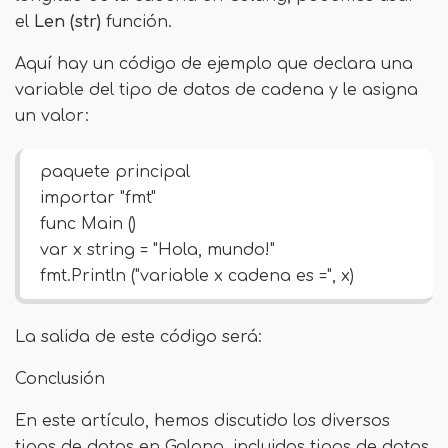
el
Len (str)
función.
Aquí hay un código de ejemplo que declara una
variable del tipo de datos de cadena y le asigna
un valor:
paquete principal
importar "fmt"
func Main ()
var x string = "Hola, mundo!"
fmt.Println ("variable x cadena es =", x)
La salida de este código será:
Conclusión
En este artículo, hemos discutido los diversos
tipos de datos en Golang, incluidos tipos de datos