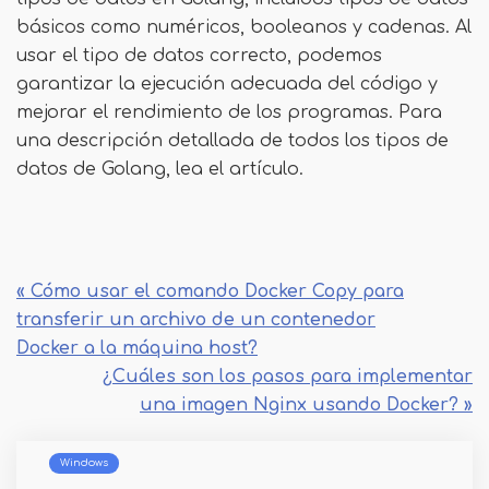
básicos como numéricos, booleanos y cadenas. Al
usar el tipo de datos correcto, podemos
garantizar la ejecución adecuada del código y
mejorar el rendimiento de los programas. Para
una descripción detallada de todos los tipos de
datos de Golang, lea el artículo.
« Cómo usar el comando Docker Copy para
transferir un archivo de un contenedor
Docker a la máquina host?
¿Cuáles son los pasos para implementar
una imagen Nginx usando Docker? »
Windows