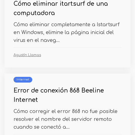
Cómo eliminar itartsurf de una
computadora
Cómo eliminar completamente a Istartsurf
en Windows, elimine la página inicial del
virus en el naveg...
Agustín Llamas
Internet
Error de conexión 868 Beeline
Internet
Cómo corregir el error 868 no fue posible
resolver el nombre del servidor remoto
cuando se conectó a...