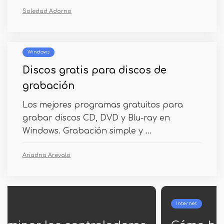
Soledad Adorno
Windows
Discos gratis para discos de
grabación
Los mejores programas gratuitos para
grabar discos CD, DVD y Blu-ray en
Windows. Grabación simple y ...
Ariadna Arevalo
Internet