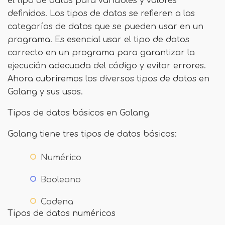
el tipo de datos para variables y valores
definidos. Los tipos de datos se refieren a las
categorías de datos que se pueden usar en un
programa. Es esencial usar el tipo de datos
correcto en un programa para garantizar la
ejecución adecuada del código y evitar errores.
Ahora cubriremos los diversos tipos de datos en
Golang y sus usos.
Tipos de datos básicos en Golang
Golang tiene tres tipos de datos básicos:
Numérico
Booleano
Cadena
Tipos de datos numéricos