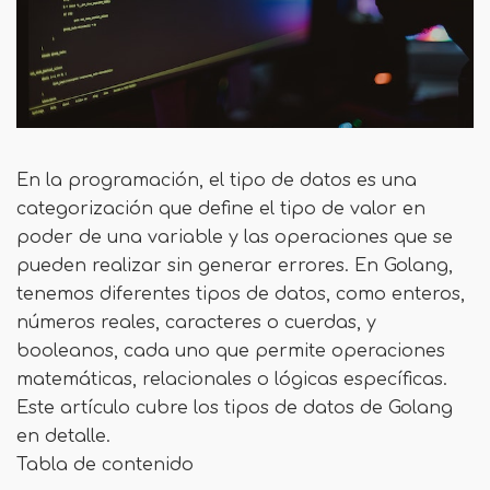
En la programación, el tipo de datos es una
categorización que define el tipo de valor en
poder de una variable y las operaciones que se
pueden realizar sin generar errores. En Golang,
tenemos diferentes tipos de datos, como enteros,
números reales, caracteres o cuerdas, y
booleanos, cada uno que permite operaciones
matemáticas, relacionales o lógicas específicas.
Este artículo cubre los tipos de datos de Golang
en detalle.
Tabla de contenido