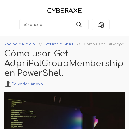
CYBERAXE
Pagina de inicio
Potencia Shell
Cómo usar Get-AdpriP
Cómo usar Get-
AdpriPalGroupMembership
en PowerShell
Salvador Anaya