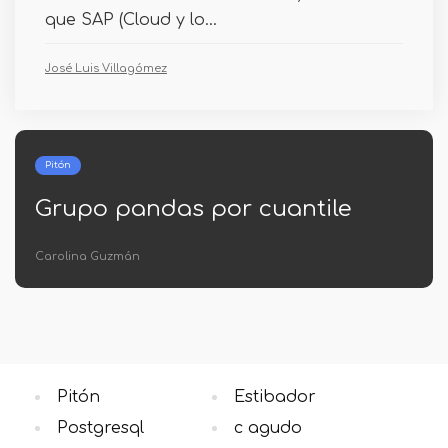
que SAP (Cloud y lo...
José Luis Villagómez
Pitón
 cuantile
Pandas a látex
Beatriz Enríquez
Pitón
Estibador
Postgresql
c agudo