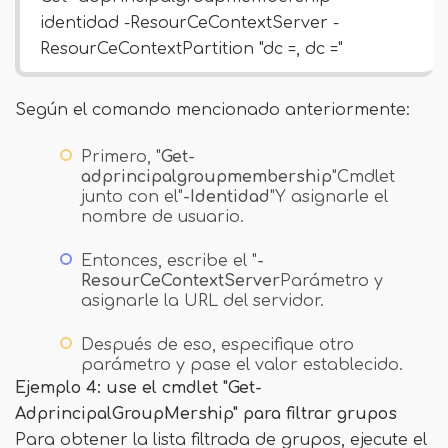
identidad
-ResourCeContextServer
-
ResourCeContextPartition "dc =, dc ="
Según el comando mencionado anteriormente:
Primero, "
Get-
adprincipalgroupmembership
"Cmdlet
junto con el"
-Identidad
"Y asignarle el
nombre de usuario.
Entonces, escribe el "
-
ResourCeContextServer
Parámetro y
asignarle la URL del servidor.
Después de eso, especifique otro
parámetro y pase el valor establecido.
Ejemplo 4: use el cmdlet "Get-
AdprincipalGroupMership" para filtrar grupos
Para obtener la lista filtrada de grupos, ejecute el