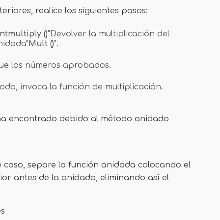
riores, realice los siguientes pasos:
ntmultiply ()
"Devolver la multiplicación del
nidada"
Mult ()
".
ique los números aprobados.
odo, invoca la función de multiplicación.
se ha encontrado debido al método anidado
te caso, separe la función anidada colocando el
or antes de la anidada, eliminando así el
es