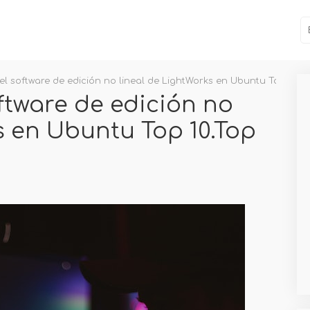
el software de edición no lineal de LightWorks en Ubuntu Top 10.To
ftware de edición no
s en Ubuntu Top 10.Top