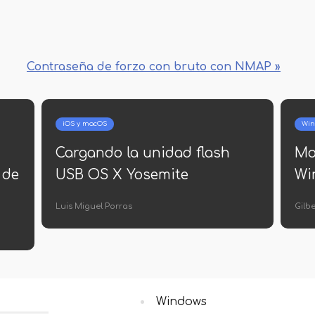
Contraseña de forzo con bruto con NMAP »
iOS y macOS
Win
Cargando la unidad flash
Mo
 de
USB OS X Yosemite
Wi
Luis Miguel Porras
Gilb
Windows