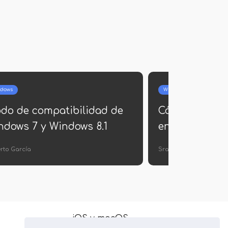
dows
Windows
do de compatibilidad de
Cómo grabar 
ndows 7 y Windows 8.1
en una unidad
erto García
Sra. Inés Vázquez
iOS y macOS