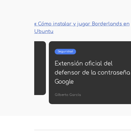
« Cómo instalar y jugar Borderlands en
Ubuntu
Seguridad
ión 868
Extensión oficial del
t
defensor de la contraseña
Google
Gilberto García