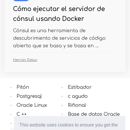
Cómo ejecutar el servidor de
cónsul usando Docker
Cónsul es una herramienta de
descubrimiento de servicios de código
abierto que se basa y se basa en ...
Hernán Delao
Pitón
Estibador
Postgresql
c agudo
Oracle Linux
Riñonal
C ++
Base de datos Oracle
OS de Windows
Todas las categorias
This website uses cookies to ensure you get the