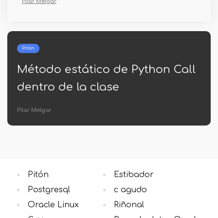
Pilar Melgar
Pitón
tico de Python Call
Filtro Nan Pa
a clase
Lorenzo Canales
Pitón
Estibador
Postgresql
c agudo
Oracle Linux
Riñonal