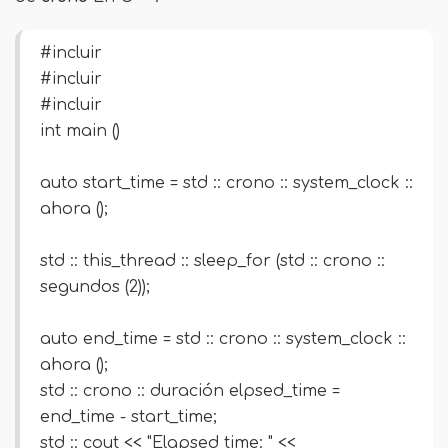
#incluir
#incluir
#incluir
int main ()
auto start_time = std :: crono :: system_clock ::
ahora ();
std :: this_thread :: sleep_for (std :: crono ::
segundos (2));
auto end_time = std :: crono :: system_clock ::
ahora ();
std :: crono :: duración
elpsed_time =
end_time - start_time;
std :: cout << "Elapsed time: " <<