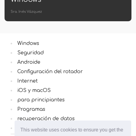
Sra. Inés Vázquez
Windows
Seguridad
Androide
Configuración del rotador
Internet
iOS y macOS
para principiantes
Programas
recuperación de datos
Todas las categorias
This website uses cookies to ensure you get the